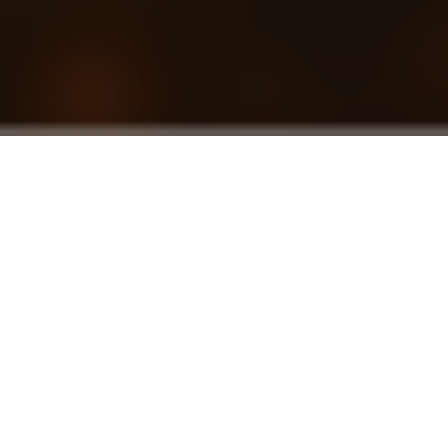
CLUB ATELIER
華麗なキャスト陣と華やぐ高級空間
CLUB LUVION
練された女性達が彩る煌びやかな非日常
ABOUT US
当グループについて
RECRUIT
キャスト・スタッフ募集