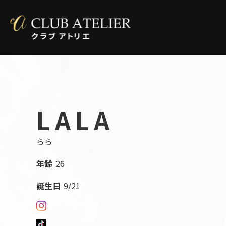
LALA
らら
年齢
26
誕生日
9/21