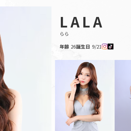
LALA
らら
年齢
26
誕生日
9/21