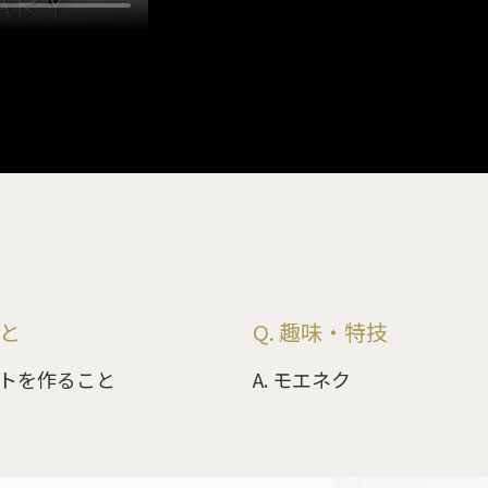
こと
Q. 趣味・特技
ストを作ること
A. モエネク