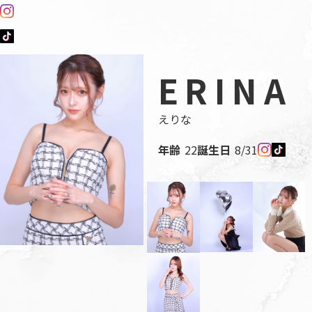
​ERINA
えりな
年齢
22
誕生日
8/31